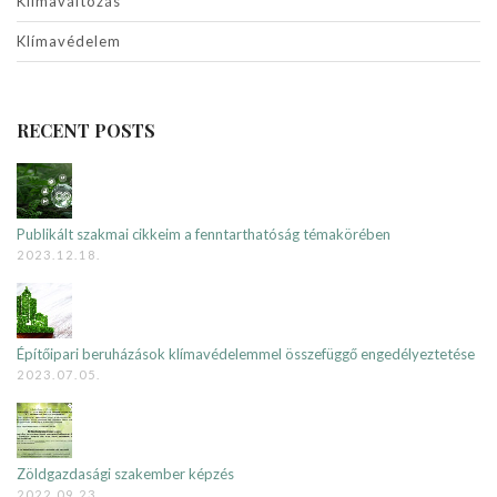
Klímaváltozás
Klímavédelem
RECENT POSTS
Publikált szakmai cikkeim a fenntarthatóság témakörében
2023.12.18.
Építőipari beruházások klímavédelemmel összefüggő engedélyeztetése
2023.07.05.
Zöldgazdasági szakember képzés
2022.09.23.