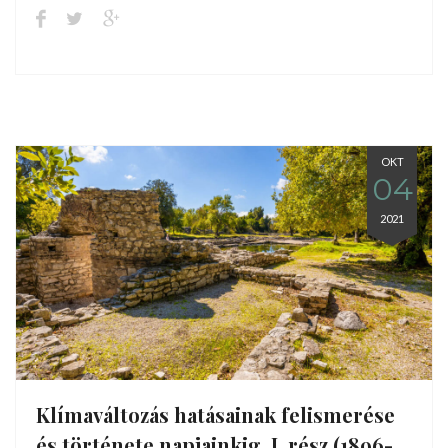
OKT
04
2021
Klímaváltozás hatásainak felismerése
és története napjainkig. I. rész (1896-