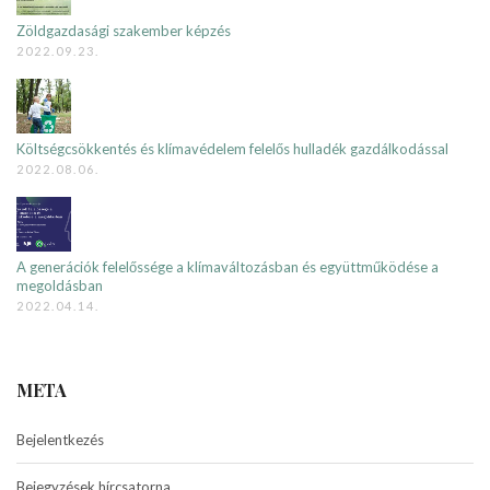
Zöldgazdasági szakember képzés
2022.09.23.
Költségcsökkentés és klímavédelem felelős hulladék gazdálkodással
2022.08.06.
A generációk felelőssége a klímaváltozásban és együttműködése a
megoldásban
2022.04.14.
META
Bejelentkezés
Bejegyzések hírcsatorna