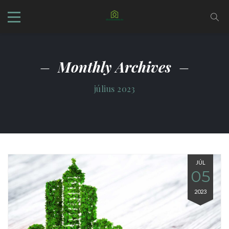
Monthly Archives
július 2023
JÚL
05
2023