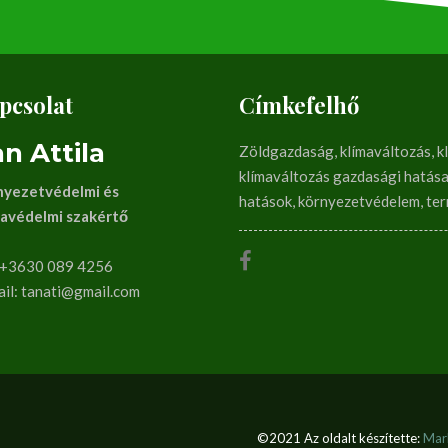
pcsolat
Címkefelhő
n Attila
Zöldgazdaság, klímaváltozás, kl
klímaváltozás gazdasági hatásai
nyezetvédelmi és
hatások, környezetvédelem, te
mavédelmi szakértő
: +3630 089 4256
il: tanati@gmail.com
©2021 Az oldalt készítette:
Mar