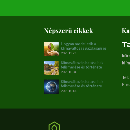
Népszerű cikkek
Ka
Ta
Hogyan modellezik a
klímaváltozás gazdasági és
társadalmi hatásait?
2021.11.25.
kör
klí
Klímaváltozás hatásainak
felismerése és története
napjainkig. I. rész (1896-1990)
2021.10.04.
Tel
Klímaváltozás hatásainak
E-ma
felismerése és története
napjainkig. II. rész (1990-
2021.10.16.
2012)