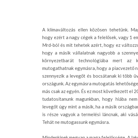
A klímaváltozás ellen közösen tehetünk. M
hogy ezért a nagy cégek a felelősek, vagy 1 e
Mrd-ból és mit tehetek azért, hogy ez változzo
hogy a másik vállalatnak nagyobb a szenny
környezetbarát technológiába mert az k
mutogathatnak egymásra, hogy a piacvezető n
szennyezik a levegőt és bocsátanak ki több ü
országunk. Az egymásra mutogatás lehetősége
más csak az egyén. És ez most következett el 2
tudatosítanunk magunkban, hogy hiába nem
levegőt úgy mint a másik, ha a másik országban
is része vagyok a termelési láncnak, aki vás
Tehát ne mutogassunk egymásra.
Mindenkinek megvan a maga felelőssége. A lak