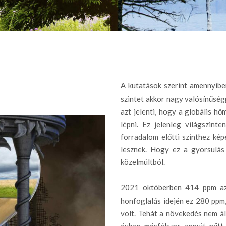
A kutatások szerint amennyib
szintet akkor nagy valósínűség
azt jelenti, hogy a globális h
lépni. Ez jelenleg világszint
forradalom előtti szinthez kép
lesznek. Hogy ez a gyorsulás
közelmúltból.
2021 októberben 414 ppm az
honfoglalás idején ez 280 pp
volt. Tehát a növekedés nem ál