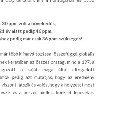
t a CO
tartalom, mit a honfoglalás és 1950
2
t 30 ppm volt a növekedés,
21 év alatt pedig 46 ppm,
éshez pedig már csak 36 ppm szükséges!
 már több klímaváltozással összefüggő globális
nek keretében az összes ország, mind a 197, a
olgozott a saját maga által elfogadott
zámok pedig azt mutatják, hogy az eredmény
 viszont látszik és valós, hogy a helyzetet most
szik és a beszéd mellett konkrét lépesek is