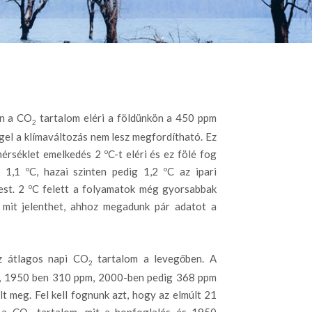
en a CO
tartalom eléri a földünkön a 450 ppm
2
gel a klímaváltozás nem lesz megfordítható. Ez
o
őmérséklet emelkedés 2
C-t eléri és ez fölé fog
o
o
en 1,1
C, hazai szinten pedig 1,2
C az ipari
o
est. 2
C felett a folyamatok még gyorsabbak
 mit jelenthet, ahhoz megadunk pár adatot a
 átlagos napi CO
tartalom a levegőben. A
2
m, 1950 ben 310 ppm, 2000-ben pedig 368 ppm
lt meg. Fel kell fognunk azt, hogy az elmúlt 21