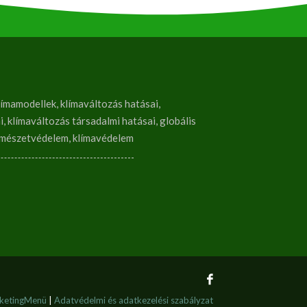
ímamodellek, klímaváltozás hatásai,
, klímaváltozás társadalmi hatásai, globális
rmészetvédelem, klímavédelem
ketingMenü
|
Adatvédelmi és adatkezelési szabályzat