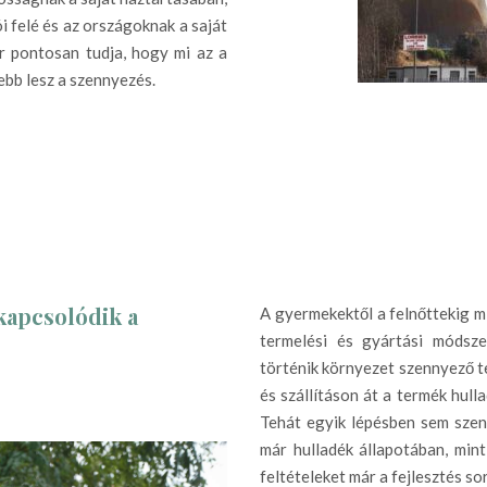
i felé és az országoknak a saját
r pontosan tudja, hogy mi az a
sebb lesz a szennyezés.
 kapcsolódik a
A gyermekektől a felnőttekig m
termelési és gyártási módsze
történik környezet szennyező t
és szállításon át a termék hull
Tehát egyik lépésben sem szen
már hulladék állapotában, mint
feltételeket már a fejlesztés so