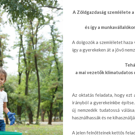
A Zöldgazdaság szemlélete a v
és így a munkavállalókon
A dolgozók a szemléletet haza v
így a gyerekeken át a jövő nem
Tehá
a mai vezetők klímatudatos
Az oktatás feladata, hogy ezt 
irányból a gyerekeinkbe építse.
új nemzedék tudatossá válása
használhassák és ne kihasználják
A jelen felnőtteinek kettős fela