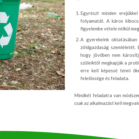
Egyrészt minden erejükkel
folyamatát. A káros kiboc
figyelembe vétele nélkül meg 
A gyerekeink oktatásában 
zöldgazdaság szemléletét. E
hogy jövőben nem károsítj
szüleiktől megkapják a prob
erre kell képessé tenni ők
felelőssége és feladata.
Mindkét feladatra van módszer 
csak az alkalmazást kell megvaló