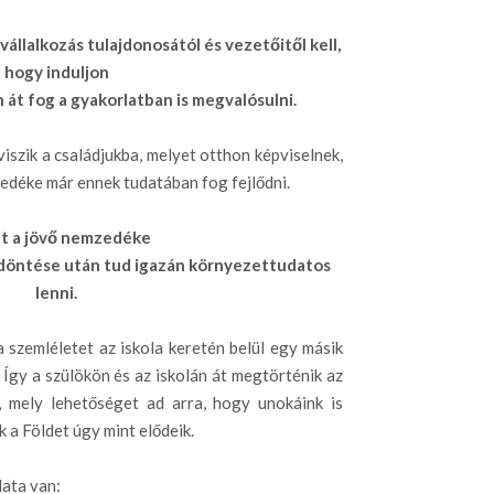
állalkozás tulajdonosától és vezetőitől kell,
hogy induljon
 át fog a gyakorlatban is megvalósulni.
iszik a családjukba, melyet otthon képviselnek,
zedéke már ennek tudatában fog fejlődni.
t a jövő nemzedéke
 döntése után tud igazán környezettudatos
lenni.
a szemléletet az iskola keretén belül egy másik
 Így a szülökön és az iskolán át megtörténik az
, mely lehetőséget ad arra, hogy unokáink is
 a Földet úgy mint elődeik.
data van: