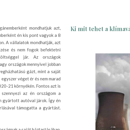
Ki mit tehet a klímav
agánemberként mondhatjuk azt,
mberként én kis pont vagyok a 8
n. A vállalatok mondhatják, azt
ezése és nem fogok befektetni
öltséggel jár. Az országok
agy országok mennyivel jobban
vegházhatású gázt, mint a saját
 egyszer véget ér és nem marad
020-21 környékén. Fontos azt is
 szennyezi az én országom a
 gyártott autóval járok. Így én
árlásával támogatta a gyártást.
osságnak a saját háztartásában,