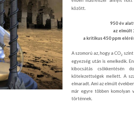
évben másfélszer annyit nőt
között.
950 év alat
az elmúlt 
a kritikus 450 ppm elér
A szomorú az, hogy a CO
szint
2
egyezség után is emelkedik. En
kibocsátás csökkentésén d
kötelezettségek mellett. A s
elmaradt. Ami az elmúlt években
már egyre többen komolyan ve
történnek.