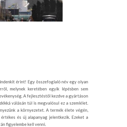
indenkit érint! Egy összefoglaló név egy olyan
rről, melynek keretében egyik lépésben sem
evékenység. A fejlesztéstől kezdve a gyártáson
adékká válásán túl is megvalósul ez a szemlélet.
nyezünk a környezetet. A termék élete végén,
 értékes és új alapanyag jelentkezik. Ezeket a
rán figyelembe kell venni.