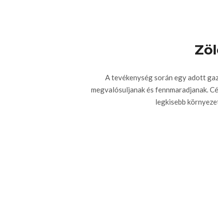
Zöl
A tevékenység során egy adott gaz
megvalósuljanak és fennmaradjanak. Cél, 
legkisebb környezet