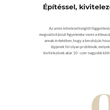
Építéssel, kivitel
Az uniós kötelezettségtől függetlenül
megvalósításnál figyelembe venni a klímavál
annak érdekében, hogy a beruházás hoss
lépjenek fel olyan problémák, melye
kivitelezések akár 10 –szer nagyobb költs