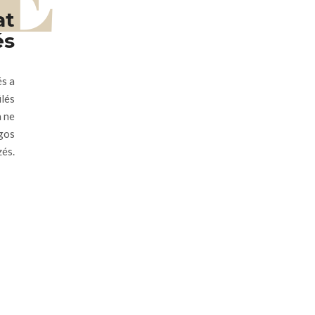
at
és
és a
ülés
a ne
agos
zés.