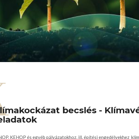
K
límakockázat becslés - Klímav
eladatok
OP, KEHOP és egyéb pályázatokhoz, ill. építési engedélyekhez klím