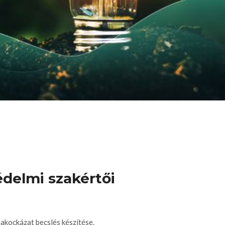
édelmi szakértői
akockázat becslés készítése.