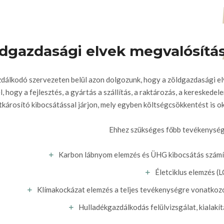
dgazdasági elvek megvalósítá
dálkodó szervezeten belül azon dolgozunk, hogy a zöldgazdasági e
hogy a fejlesztés, a gyártás a szállítás, a raktározás, a kereskedel
károsító kibocsátással járjon, mely egyben költségcsökkentést is o
Ehhez szükséges főbb tevékenység
Karbon lábnyom elemzés és ÜHG kibocsátás számí
Életciklus elemzés (
Klímakockázat elemzés a teljes tevékenységre vonatkoz
Hulladékgazdálkodás felülvizsgálat, kialakí