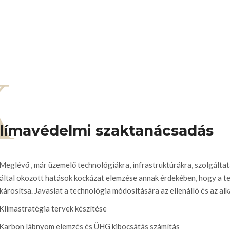
K
límavédelmi szaktanácsadás
Meglévő , már üzemelő technológiákra, infrastruktúrákra, szolgált
által okozott hatások kockázat elemzése annak érdekében, hogy a t
károsítsa. Javaslat a technológia módosítására az ellenálló és az 
Klímastratégia tervek készítése
Karbon lábnyom elemzés és ÜHG kibocsátás számítás