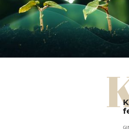
K
f
GIN