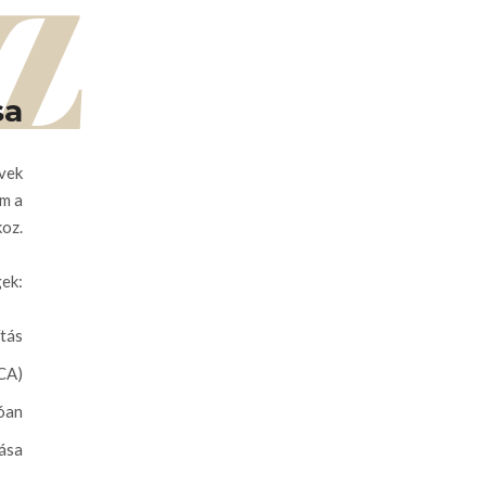
Z
sa
lvek
em a
koz.
ek:
tás
LCA)
óan
tása