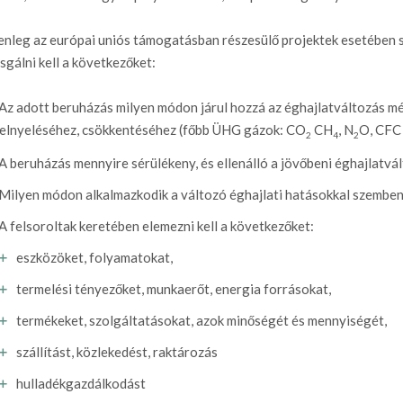
enleg az európai uniós támogatásban részesülő projektek esetében 
sgálni kell a következőket:
Az adott beruházás milyen módon járul hozzá az éghajlatváltozás m
elnyeléséhez, csökkentéséhez (főbb ÜHG gázok: CO
CH
, N
O, CFC
2
4
2
A beruházás mennyire sérülékeny, és ellenálló a jövőbeni éghajlatvá
Milyen módon alkalmazkodik a változó éghajlati hatásokkal szemben
A felsoroltak keretében elemezni kell a következőket:
eszközöket, folyamatokat,
termelési tényezőket, munkaerőt, energia forrásokat,
termékeket, szolgáltatásokat, azok minőségét és mennyiségét,
szállítást, közlekedést, raktározás
hulladékgazdálkodást