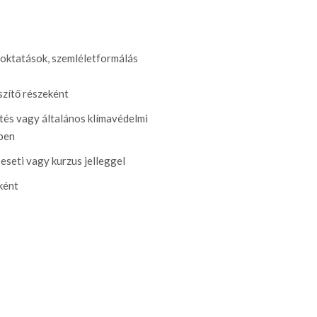
oktatások, szemléletformálás
szítő részeként
tés vagy általános klímavédelmi
ében
eseti vagy kurzus jelleggel
ként