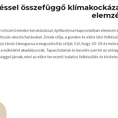
ezéssel összefüggő klímakockáz
elemz
 célszerű minden beruházással, építkezéssel kapcsolatban elemezni 
tozás okozta hatásokat. Ennek célja, a gondos és előre látó felkész
zú távon támogassa a megvalósítás célját. Cél, hogy 10-20 év múlv
k a működést akadályozzák. Tapasztalatok és becslés szerint az utól
éggel járnak, mint az előre tervezett tudatos felkészülés és kivitele
O