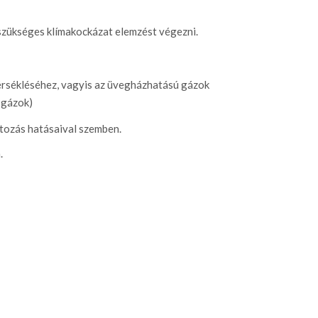
szükséges klímakockázat elemzést végezni.
érsékléséhez, vagyis az üvegházhatású gázok
 gázok)
ltozás hatásaival szemben.
.