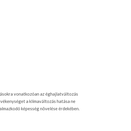
atásokra vonatkozóan az éghajlatváltozás
evékenységet a klímaváltozás hatása ne
alkalmazkodó képesség növelése érdekében.