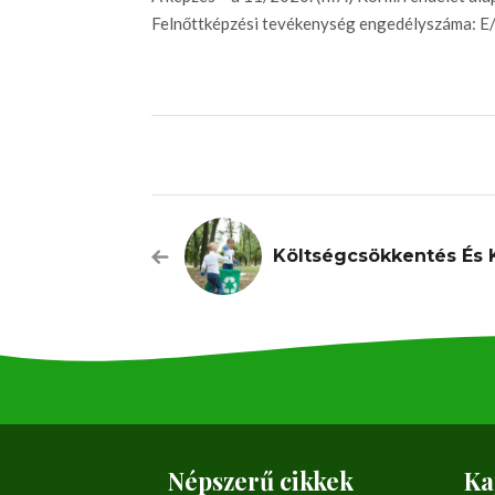
Felnőttképzési tevékenység engedélyszáma: 
Népszerű cikkek
Ka