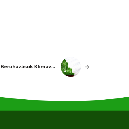
Építőipari Beruházások Klímavédelemmel Összefüggő Engedélyeztetése