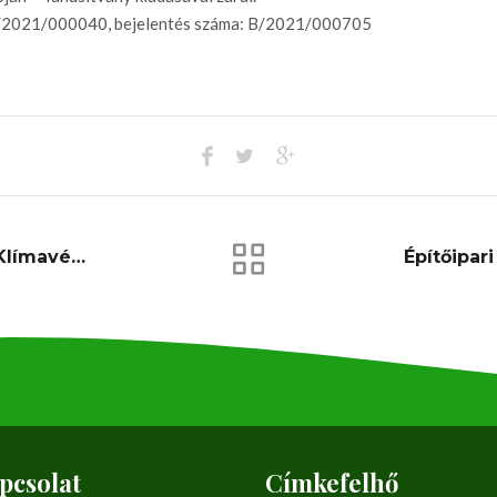
E/2021/000040, bejelentés száma: B/2021/000705
Költségcsökkentés És Klímavédelem Felelős Hulladék Gazdálkodással
pcsolat
Címkefelhő