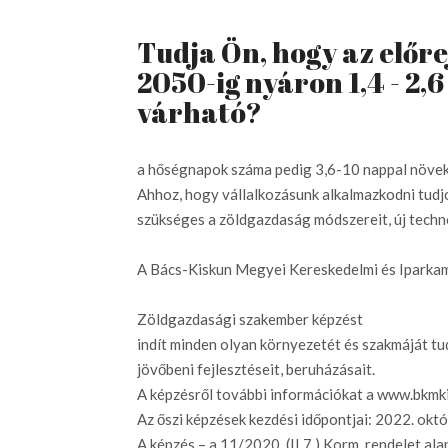
Tudja Ön, hogy az előre
2050-ig nyáron 1,4 - 2,
várható?
a hőségnapok száma pedig 3,6-10 nappal növek
Ahhoz, hogy vállalkozásunk alkalmazkodni tudjo
szükséges a zöldgazdaság módszereit, új techno
A Bács-Kiskun Megyei Kereskedelmi és Iparkam
Zöldgazdasági szakember képzést
indít minden olyan környezetét és szakmáját tu
jövőbeni fejlesztéseit, beruházásait.
A képzésről további információkat a www.bkmki
Az őszi képzések kezdési időpontjai: 2022. okt
A képzés – a 11/2020. (II.7.) Korm. rendelet ala