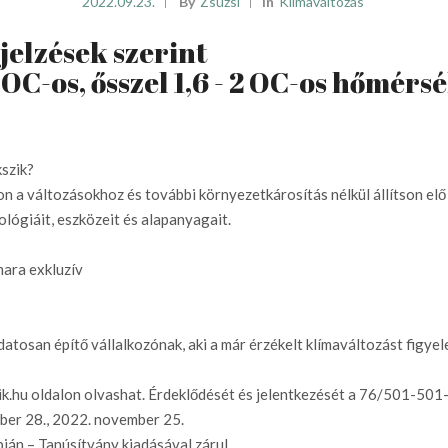
2022.09.23.
By
Zsuzsi
In
Klímaváltozás
jelzések szerint
6 OC-os, ősszel 1,6 - 2 OC-os hőmér
szik?
n a változásokhoz és további környezetkárosítás nélkül állítson elő
lógiáit, eszközeit és alapanyagait.
ara exkluzív
datosan építő vállalkozónak, aki a már érzékelt klímaváltozást figy
k.hu oldalon olvashat. Érdeklődését és jelentkezését a 76/501-501
óber 28., 2022. november 25.
pján – Tanúsítvány kiadásával zárul.