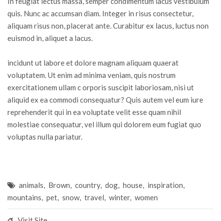
In feugiat lectus massa, semper condimentum lacus vestibulum
quis. Nunc ac accumsan diam. Integer in risus consectetur,
aliquam risus non, placerat ante. Curabitur ex lacus, luctus non
euismod in, aliquet a lacus.
incidunt ut labore et dolore magnam aliquam quaerat
voluptatem. Ut enim ad minima veniam, quis nostrum
exercitationem ullam c orporis suscipit laboriosam, nisi ut
aliquid ex ea commodi consequatur? Quis autem vel eum iure
reprehenderit qui in ea voluptate velit esse quam nihil
molestiae consequatur, vel illum qui dolorem eum fugiat quo
voluptas nulla pariatur.
animals
,
Brown
,
country
,
dog
,
house
,
inspiration
,
mountains
,
pet
,
snow
,
travel
,
winter
,
women
Visit Site