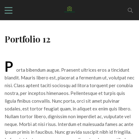
Portfolio 12
P
orta bibendum augue. Praesent ultrices eros a tincidunt
blandit. Mauris libero est, placerat a fermentum ut, volutpat nec
nisi. Class aptent taciti sociosqu ad litora torquent per conubia
nostra, per inceptos himenaeos. Pellentesque et turpis quis
ligula finibus convallis. Nunc porta, orci sit amet pulvinar
sodales, est tortor feugiat quam, in aliquet ex enim quis libero.
Nullam tortor libero, dignissim non imperdiet ac, vulputate vel
neque. Morbi at nisi risus. Interdum et malesuada fames ac ante
ipsum primis in faucibus. Nunc gravida suscipit nibh id fringilla.