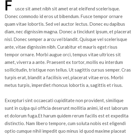
F
usce sit amet nibh sit amet erat eleifend scelerisque.
Donec commodo id eros ut bibendum. Fusce tempor ornare
quam vitae lobortis. Sed vel auctor lectus. Donec eu dapibus
diam, nec dignissim magna. Donec a tincidunt ipsum, et placerat
nisl. Donec semper a arcu vel blandit. Quisque vel scelerisque
ante, vitae dignissim nibh. Curabitur et mauris eget risus
tempor ornare. Morbi augue orci, tempus vitae ultrices sit
amet, viverra a ante. Praesent ex tortor, mollis eu interdum
sollicitudin, tristique non tellus. Ut sagittis cursus semper. Cras
turpis erat, blandit a facilisis vel, placerat vitae eros. Morbi
metus turpis, imperdiet rhoncus lobortis a, sagittis et risus.
Excepturi sint occaecati cupiditate non provident, similique
sunt in culpa qui officia deserunt mollitia animi, id est laborum
et dolorum fuga.Et harum quidem rerum facilis est et expedita
distinctio. Nam libero tempore, cum soluta nobis est eligendi
optio cumque nihil impedit quo minus id quod maxime placeat