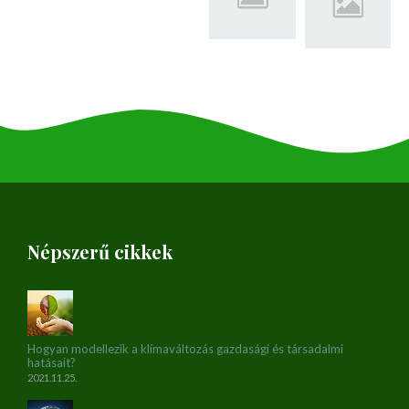
Népszerű cikkek
Hogyan modellezik a klímaváltozás gazdasági és társadalmi
hatásait?
2021.11.25.