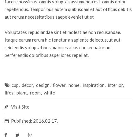
facere possimus, omnis voluptas assumenda est, omnis dolor
repellendus. Temporibus autem quibusdam et aut officiis debitis
aut rerum necessitatibus saepe eveniet ut et
Voluptates repudiandae sint et molestiae non recusandae.
Itaque earum rerum hic tenetur a sapiente delectus, ut aut
reiciendis voluptatibus maiores alias consequatur aut
perferendis doloribus asperiores repellat.
cup
,
decor
,
design
,
flower
,
home
,
inspiration
,
interior
,
lifes
,
plant
,
room
,
white
Visit Site
Published: 2016.02.17.