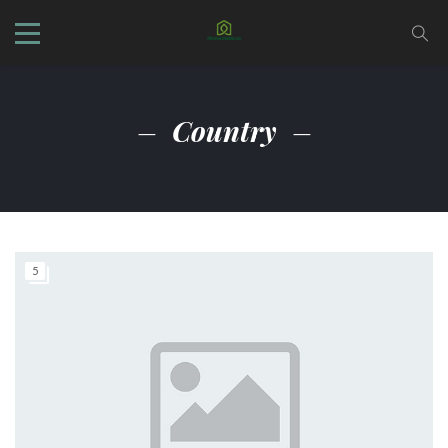
Country
5