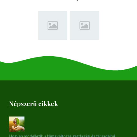
Népszerű cikkek
Hogyan modellezik a klímaváltozás gazdasági és társadalmi