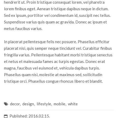
hendrerit ut. Proin tristique consequat lorem, vel pharetra
lorem finibus eget. Aenean tristique dapibus neque in dictum.
Sed ex ipsum, porttitor vel condimentum id, suscipit nec tellus.
Suspendisse varius quis quam ac gravida. Donec ac ipsum et
metus faucibus varius.
In placerat pellentesque felis nec posuere. Phasellus efficitur
placerat nisi, quis semper neque tincidunt vel. Curabitur finibus
fringilla varius. Pellentesque habitant morbi tristique senectus
et netus et malesuada fames ac turpis egestas. Donec erat
magna, faucibus vel euismod et, vehicula dapibus turpis.
Phasellus quam nisi, molestie at maximus sed, sollicitudin
tristique orci. Phasellus congue rhoncus libero et blandit.
decor
,
design
,
lifestyle
,
mobile
,
white
Published: 2016.02.15.