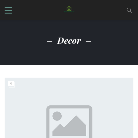
Decor
4