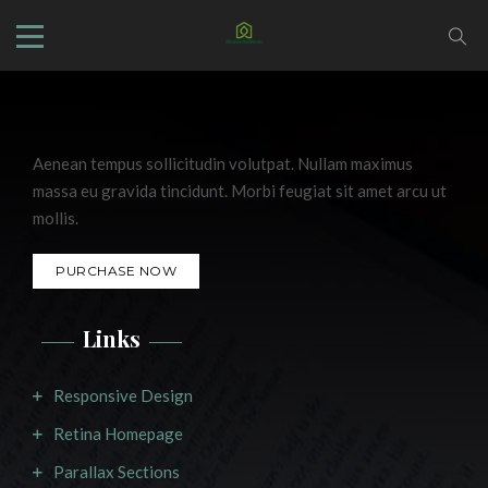
Aenean tempus sollicitudin volutpat. Nullam maximus
massa eu gravida tincidunt. Morbi feugiat sit amet arcu ut
mollis.
PURCHASE NOW
Links
Responsive Design
Retina Homepage
Parallax Sections