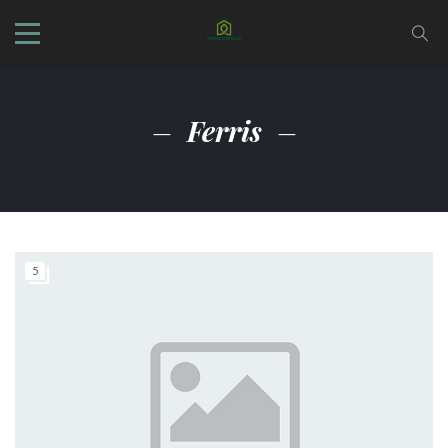
Ferris
5