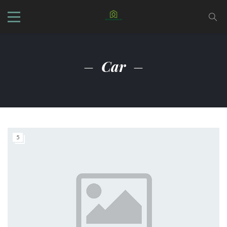
Car
5