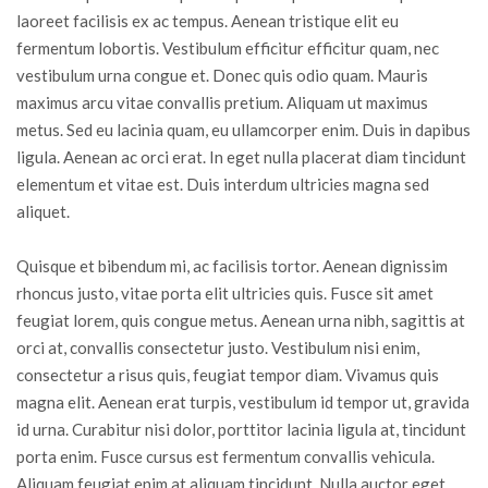
laoreet facilisis ex ac tempus. Aenean tristique elit eu
fermentum lobortis. Vestibulum efficitur efficitur quam, nec
vestibulum urna congue et. Donec quis odio quam. Mauris
maximus arcu vitae convallis pretium. Aliquam ut maximus
metus. Sed eu lacinia quam, eu ullamcorper enim. Duis in dapibus
ligula. Aenean ac orci erat. In eget nulla placerat diam tincidunt
elementum et vitae est. Duis interdum ultricies magna sed
aliquet.
Quisque et bibendum mi, ac facilisis tortor. Aenean dignissim
rhoncus justo, vitae porta elit ultricies quis. Fusce sit amet
feugiat lorem, quis congue metus. Aenean urna nibh, sagittis at
orci at, convallis consectetur justo. Vestibulum nisi enim,
consectetur a risus quis, feugiat tempor diam. Vivamus quis
magna elit. Aenean erat turpis, vestibulum id tempor ut, gravida
id urna. Curabitur nisi dolor, porttitor lacinia ligula at, tincidunt
porta enim. Fusce cursus est fermentum convallis vehicula.
Aliquam feugiat enim at aliquam tincidunt. Nulla auctor eget